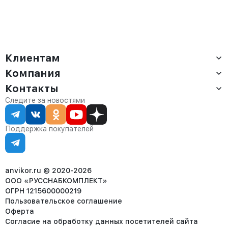
Клиентам
Компания
Доставка
Оплата
Контакты
О компании
Сервис
Контакты
Отдел продаж:
Следите за новостями
Статус заказа
8 (800) 234-22-62
Партнёрам
Статьи
corp@anvikor.ru
Поддержка покупателей
Ежедневно, с 7:00-19:00 (МСК)
Отдел рекламации:
8 (953) 455-25-61
info@anvikor.ru
anvikor.ru © 2020-2026
ООО «РУССНАБКОМПЛЕКТ»
ОГРН 1215600000219
Пользовательское соглашение
Оферта
Согласие на обработку данных посетителей сайта