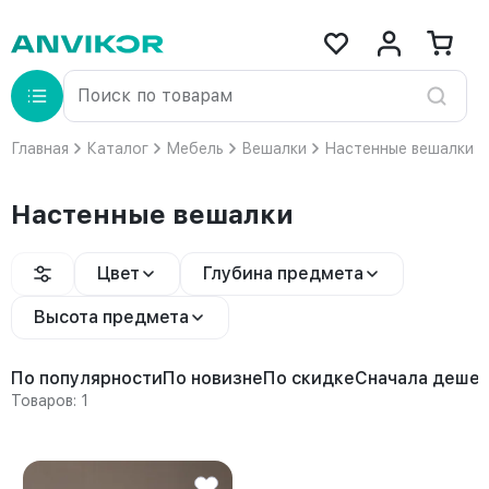
Главная
Каталог
Мебель
Вешалки
Настенные вешалки
Настенные вешалки
Цвет
Глубина предмета
Высота предмета
По популярности
По новизне
По скидке
Сначала деше
Товаров: 1