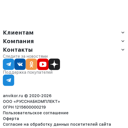
Клиентам
Компания
Доставка
Оплата
Контакты
О компании
Сервис
Контакты
Отдел продаж:
Следите за новостями
Статус заказа
8 (800) 234-22-62
Партнёрам
Статьи
corp@anvikor.ru
Поддержка покупателей
Ежедневно, с 7:00-19:00 (МСК)
Отдел рекламации:
8 (953) 455-25-61
info@anvikor.ru
anvikor.ru © 2020-2026
ООО «РУССНАБКОМПЛЕКТ»
ОГРН 1215600000219
Пользовательское соглашение
Оферта
Согласие на обработку данных посетителей сайта