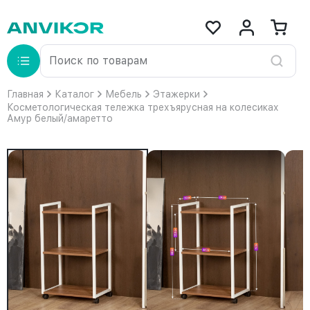
Главная
Каталог
Мебель
Этажерки
Косметологическая тележка трехъярусная на колесиках
Амур белый/амаретто