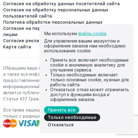
Согласие на обработку данных посетителей сайта
Согласие на обработку персональных данных
пользователей сайта
Политика обработки персональных данных
Согласие на передачу персональных данных третьим
Мы используем
файлы cookie
лицам
Согласие реклама
Для управления вашим аккаунтом и
оформления заказов нам необходимо
Карта сайта
использование cookie.
Принять все: включает необходимые
cookie и анонимную аналитику для
Обращаем ваше внимание на то, что данный интернет-сайт,
улучшения сервиса.
а также вся информация о товарах и ценах,
Только необходимые: включает
только основные cookie, нужные для
предоставленная на нём, носит исключительно
работы сайта.
информационный характер и ни при каких условиях не
Отказаться: отказ может ограничить
является публичной офертой, определяемой положениями
доступ к функциям входа и
Статьи 437 Гражданского кодекса Российской Федерации.
оформления заказов.
Все права защищены, любое копирование с сайта возможно
Принять все
только с разрешения владельца сайта
Только необходимые
Отказаться