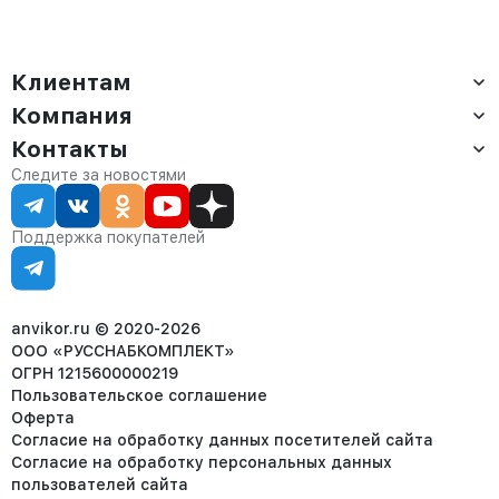
Клиентам
Компания
Доставка
Оплата
Контакты
О компании
Сервис
Контакты
Отдел продаж:
Следите за новостями
Статус заказа
8 (800) 234-22-62
Партнёрам
Статьи
corp@anvikor.ru
Поддержка покупателей
Ежедневно, с 7:00-19:00 (МСК)
Отдел рекламации:
8 (953) 455-25-61
info@anvikor.ru
anvikor.ru © 2020-2026
ООО «РУССНАБКОМПЛЕКТ»
ОГРН 1215600000219
Пользовательское соглашение
Оферта
Согласие на обработку данных посетителей сайта
Согласие на обработку персональных данных
пользователей сайта