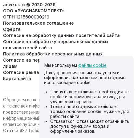
info@anvikor.ru
anvikor.ru © 2020-2026
ООО «РУССНАБКОМПЛЕКТ»
ОГРН 1215600000219
Пользовательское соглашение
Оферта
Согласие на обработку данных посетителей сайта
Согласие на обработку персональных данных
пользователей сайта
Политика обработки персональных данных
Согласие на передачу персональных данных третьим
Мы используем
файлы cookie
лицам
Согласие реклама
Для управления вашим аккаунтом и
оформления заказов нам необходимо
Карта сайта
использование cookie.
Принять все: включает необходимые
cookie и анонимную аналитику для
Обращаем ваше внимание на то, что данный интернет-сайт,
улучшения сервиса.
а также вся информация о товарах и ценах,
Только необходимые: включает
только основные cookie, нужные для
предоставленная на нём, носит исключительно
работы сайта.
информационный характер и ни при каких условиях не
Отказаться: отказ может ограничить
является публичной офертой, определяемой положениями
доступ к функциям входа и
Статьи 437 Гражданского кодекса Российской Федерации.
оформления заказов.