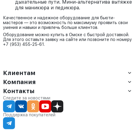
дыхательные пути. Мини-альтернатива вытяжке
для маникюра и педикюра.
Качественное и надежное оборудование для бьюти-
мастеров — это возможность по максимуму проявить свои
умения и навыки и привлечь больше клиентов.
Оборудование можно купить в Омске с быстрой доставкой.
Для этого оставьте заявку на сайте или позвоните по номеру
+7 (953) 455-25-61.
Клиентам
Компания
Доставка
Оплата
Контакты
О компании
Сервис
Контакты
Отдел продаж:
Следите за новостями
Статус заказа
8 (800) 234-22-62
Партнёрам
Статьи
corp@anvikor.ru
Поддержка покупателей
Ежедневно, с 7:00-19:00 (МСК)
Отдел рекламации:
8 (953) 455-25-61