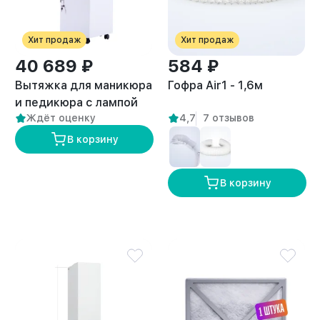
Хит продаж
Хит продаж
40 689 ₽
584 ₽
Вытяжка для маникюра
Гофра Air1 - 1,6м
и педикюра с лампой
Ждёт оценку
4,7
7 отзывов
премиум “ANVIKOR VC-
AIR-3” + Комплект
В корзину
пылевых фильтров (5
шт)
В корзину