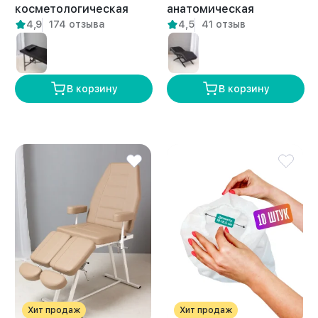
косметологическая
анатомическая
4,9
174 отзыва
4,5
41 отзыв
массажная складная
косметологическая с
для ресниц Персе
держателем Килини
белая
белая
В корзину
В корзину
Хит продаж
Хит продаж