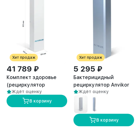
Хит продаж
Хит продаж
41 789 ₽
5 295 ₽
Комплект здоровье
Бактерицидный
(рециркулятор
рециркулятор Anvikor
2
Ждёт оценку
Ждёт оценку
воздуха и вытяжка
AVK-40 (50 м
)
премиум VC-AIR-3)
В корзину
В корзину