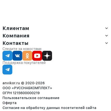
Клиентам
Компания
Доставка
Оплата
Контакты
О компании
Сервис
Контакты
Отдел продаж:
Следите за новостями
Статус заказа
8 (800) 234-22-62
Партнёрам
Статьи
corp@anvikor.ru
Поддержка покупателей
Ежедневно, с 7:00-19:00 (МСК)
Отдел рекламации:
8 (953) 455-25-61
info@anvikor.ru
anvikor.ru © 2020-2026
ООО «РУССНАБКОМПЛЕКТ»
ОГРН 1215600000219
Пользовательское соглашение
Оферта
Согласие на обработку данных посетителей сайта