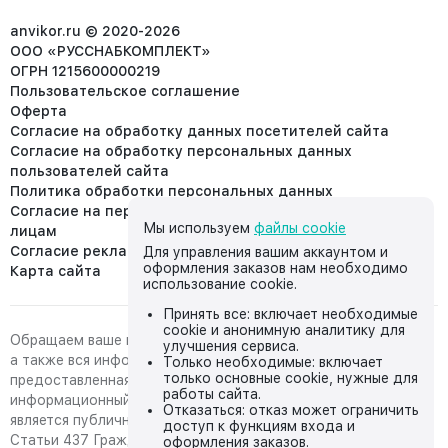
info@anvikor.ru
anvikor.ru © 2020-2026
ООО «РУССНАБКОМПЛЕКТ»
ОГРН 1215600000219
Пользовательское соглашение
Оферта
Согласие на обработку данных посетителей сайта
Согласие на обработку персональных данных
пользователей сайта
Политика обработки персональных данных
Согласие на передачу персональных данных третьим
Мы используем
файлы cookie
лицам
Согласие реклама
Для управления вашим аккаунтом и
оформления заказов нам необходимо
Карта сайта
использование cookie.
Принять все: включает необходимые
cookie и анонимную аналитику для
Обращаем ваше внимание на то, что данный интернет-сайт,
улучшения сервиса.
а также вся информация о товарах и ценах,
Только необходимые: включает
только основные cookie, нужные для
предоставленная на нём, носит исключительно
работы сайта.
информационный характер и ни при каких условиях не
Отказаться: отказ может ограничить
является публичной офертой, определяемой положениями
доступ к функциям входа и
Статьи 437 Гражданского кодекса Российской Федерации.
оформления заказов.