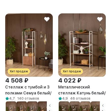
Хит продаж
Хит продаж
4 508 ₽
4 022 ₽
Стеллаж с тумбой и 3
Металлический
полками Семуа белый/
стеллаж Катунь белый/
4,7
140 отзывов
4,9
46 отзывов
амаретто
амаретто