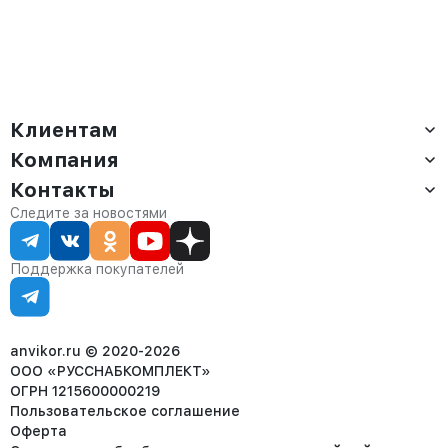
Клиентам
Компания
Доставка
Оплата
Контакты
О компании
Сервис
Контакты
Отдел продаж:
Следите за новостями
Статус заказа
8 (800) 234-22-62
Партнёрам
Статьи
corp@anvikor.ru
Поддержка покупателей
Ежедневно, с 7:00-19:00 (МСК)
Отдел рекламации:
8 (953) 455-25-61
info@anvikor.ru
anvikor.ru © 2020-2026
ООО «РУССНАБКОМПЛЕКТ»
ОГРН 1215600000219
Пользовательское соглашение
Оферта