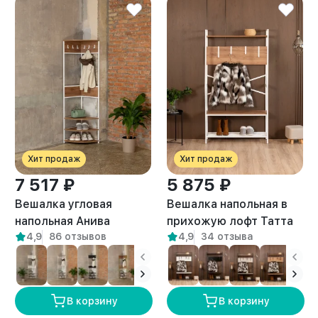
Хит продаж
Хит продаж
7 517 ₽
5 875 ₽
Вешалка угловая
Вешалка напольная в
напольная Анива
прихожую лофт Татта
4,9
86 отзывов
4,9
34 отзыва
белый/амаретто
белый/амаретто
В корзину
В корзину