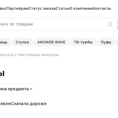
вис
Партнёрам
Статус заказа
Статьи
О компании
Контакты
ицы
Стулья
ANVIKOR WAVE
ТВ-тумбы
Пуфы
ылесосы
Настольные пылесосы
ы
ина предмета
шевле
Сначала дороже