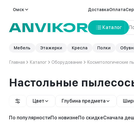
Омск
Доставка
Оплата
Сер
Каталог
Мебель
Этажерки
Кресла
Полки
Обувн
Главная
Каталог
Оборудование
Косметологические п
Настольные пылесос
Цвет
Глубина предмета
Шир
По популярности
По новизне
По скидке
Сначала де