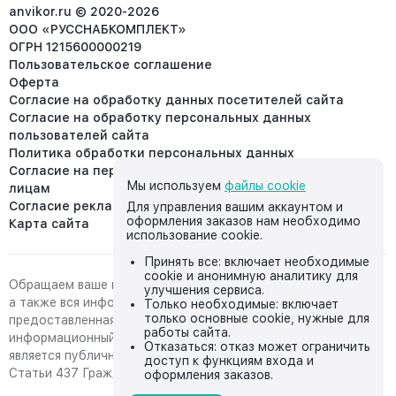
info@anvikor.ru
anvikor.ru © 2020-2026
ООО «РУССНАБКОМПЛЕКТ»
ОГРН 1215600000219
Пользовательское соглашение
Оферта
Согласие на обработку данных посетителей сайта
Согласие на обработку персональных данных
пользователей сайта
Политика обработки персональных данных
Согласие на передачу персональных данных третьим
Мы используем
файлы cookie
лицам
Согласие реклама
Для управления вашим аккаунтом и
оформления заказов нам необходимо
Карта сайта
использование cookie.
Принять все: включает необходимые
cookie и анонимную аналитику для
Обращаем ваше внимание на то, что данный интернет-сайт,
улучшения сервиса.
а также вся информация о товарах и ценах,
Только необходимые: включает
только основные cookie, нужные для
предоставленная на нём, носит исключительно
работы сайта.
информационный характер и ни при каких условиях не
Отказаться: отказ может ограничить
является публичной офертой, определяемой положениями
доступ к функциям входа и
Статьи 437 Гражданского кодекса Российской Федерации.
оформления заказов.