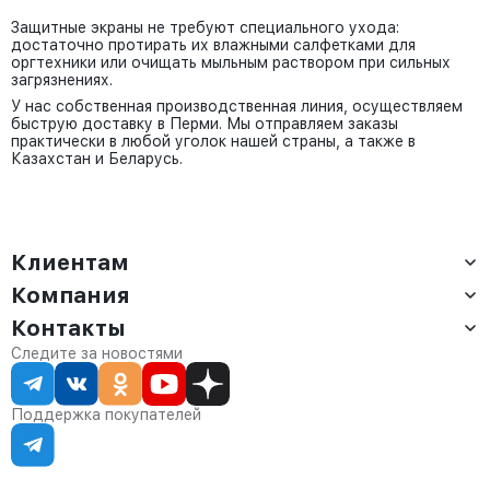
Защитные экраны не требуют специального ухода:
достаточно протирать их влажными салфетками для
оргтехники или очищать мыльным раствором при сильных
загрязнениях.
У нас собственная производственная линия, осуществляем
быструю доставку в Перми. Мы отправляем заказы
практически в любой уголок нашей страны, а также в
Казахстан и Беларусь.
Клиентам
Компания
Доставка
Оплата
Контакты
О компании
Сервис
Контакты
Отдел продаж:
Следите за новостями
Статус заказа
8 (800) 234-22-62
Партнёрам
Статьи
corp@anvikor.ru
Поддержка покупателей
Ежедневно, с 7:00-19:00 (МСК)
Отдел рекламации:
8 (953) 455-25-61