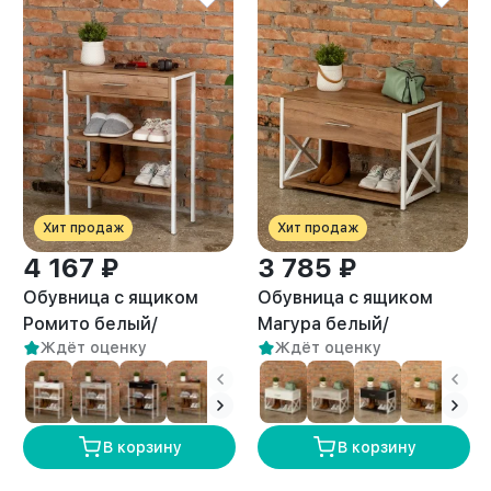
Хит продаж
Хит продаж
4 167 ₽
3 785 ₽
Обувница с ящиком
Обувница с ящиком
Ромито белый/
Магура белый/
Ждёт оценку
Ждёт оценку
амаретто
амаретто
В корзину
В корзину