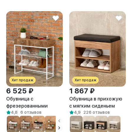
Хит продаж
Хит продаж
6 525 ₽
1 867 ₽
Обувница с
Обувница в прихожую
фрезерованными
с мягким сиденьем
4,8
6 отзывов
4,9
226 отзывов
фасадами Коди белый/
Рона амаретто/черный
амаретто