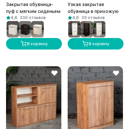
Закрытая обувница-
Узкая закрытая
пуф с мягким сиденьем
обувница в прихожую
4,8
330 отзывов
4,6
35 отзывов
для прихожей Вома
Джела амаретто
амаретто
В корзину
В корзину