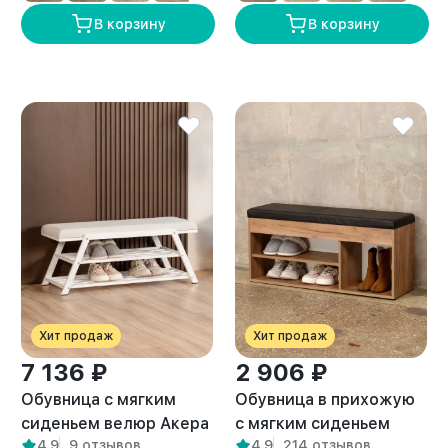
В корзину
В корзину
Хит продаж
Хит продаж
7 136 ₽
2 906 ₽
Обувница с мягким
Обувница в прихожую
сиденьем велюр Акера
с мягким сиденьем
4,9
9 отзывов
4,9
214 отзывов
белый/белый
Тиса амаретто/черный