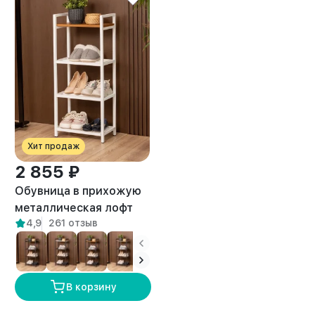
Хит продаж
2 855 ₽
Обувница в прихожую
металлическая лофт
4,9
261 отзыв
Мильна белый/
амаретто
В корзину