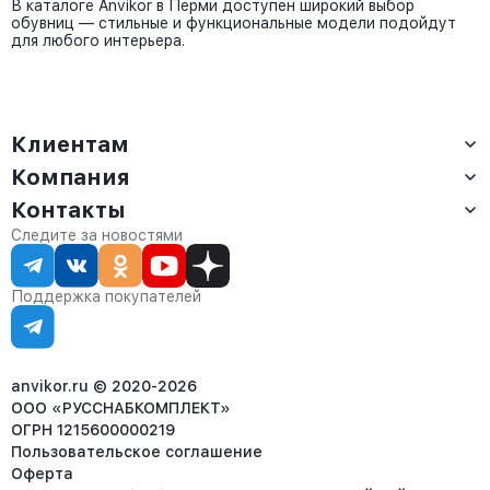
В каталоге Anvikor в Перми доступен широкий выбор
обувниц — стильные и функциональные модели подойдут
для любого интерьера.
Клиентам
Компания
Доставка
Оплата
Контакты
О компании
Сервис
Контакты
Отдел продаж:
Следите за новостями
Статус заказа
8 (800) 234-22-62
Партнёрам
Статьи
corp@anvikor.ru
Поддержка покупателей
Ежедневно, с 7:00-19:00 (МСК)
Отдел рекламации:
8 (953) 455-25-61
info@anvikor.ru
anvikor.ru © 2020-2026
ООО «РУССНАБКОМПЛЕКТ»
ОГРН 1215600000219
Пользовательское соглашение
Оферта