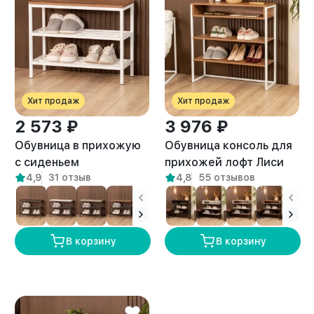
Хит продаж
Хит продаж
2 573 ₽
3 976 ₽
Обувница в прихожую
Обувница консоль для
с сиденьем
прихожей лофт Лиси
4,9
31 отзыв
4,8
55 отзывов
металлическая Марра
белый/амаретто
белый/амаретто
В корзину
В корзину