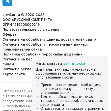
Отдел рекламации:
8 (953) 455-25-61
info@anvikor.ru
anvikor.ru © 2020-2026
ООО «РУССНАБКОМПЛЕКТ»
ОГРН 1215600000219
Пользовательское соглашение
Оферта
Согласие на обработку данных посетителей сайта
Согласие на обработку персональных данных
пользователей сайта
Политика обработки персональных данных
Согласие на передачу персональных данных третьим
Мы используем
файлы cookie
лицам
Согласие реклама
Для управления вашим аккаунтом и
оформления заказов нам необходимо
Карта сайта
использование cookie.
Принять все: включает необходимые
cookie и анонимную аналитику для
Обращаем ваше внимание на то, что данный интернет-сайт,
улучшения сервиса.
а также вся информация о товарах и ценах,
Только необходимые: включает
только основные cookie, нужные для
предоставленная на нём, носит исключительно
работы сайта.
информационный характер и ни при каких условиях не
Отказаться: отказ может ограничить