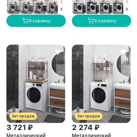
амаретто
лофт Сомма белый/
амаретто
В корзину
В корзину
Хит продаж
Хит продаж
3 721 ₽
2 274 ₽
Металлический
Металлический