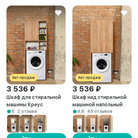
Хит продаж
Хит продаж
3 536 ₽
3 536 ₽
Шкаф для стиральной
Шкаф над стиральной
машины Креус
машиной напольный
5
2 отзыва
4,6
45 отзывов
амаретто
Гата амаретто