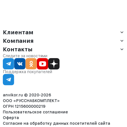
Клиентам
Компания
Доставка
Оплата
Контакты
О компании
Сервис
Контакты
Отдел продаж:
Следите за новостями
Статус заказа
8 (800) 234-22-62
Партнёрам
Статьи
corp@anvikor.ru
Поддержка покупателей
Ежедневно, с 7:00-19:00 (МСК)
Отдел рекламации:
8 (953) 455-25-61
info@anvikor.ru
anvikor.ru © 2020-2026
ООО «РУССНАБКОМПЛЕКТ»
ОГРН 1215600000219
Пользовательское соглашение
Оферта
Согласие на обработку данных посетителей сайта