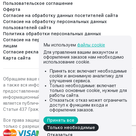
Пользовательское соглашение
Оферта
Согласие на обработку данных посетителей сайта
Согласие на обработку персональных данных
пользователей сайта
Политика обработки персональных данных
Согласие на передачу персональных данных третьим
Мы используем
файлы cookie
лицам
Согласие реклама
Для управления вашим аккаунтом и
оформления заказов нам необходимо
Карта сайта
использование cookie.
Принять все: включает необходимые
cookie и анонимную аналитику для
Обращаем ваше внимание на то, что данный интернет-сайт,
улучшения сервиса.
а также вся информация о товарах и ценах,
Только необходимые: включает
только основные cookie, нужные для
предоставленная на нём, носит исключительно
работы сайта.
информационный характер и ни при каких условиях не
Отказаться: отказ может ограничить
является публичной офертой, определяемой положениями
доступ к функциям входа и
Статьи 437 Гражданского кодекса Российской Федерации.
оформления заказов.
Все права защищены, любое копирование с сайта возможно
Принять все
только с разрешения владельца сайта
Только необходимые
Отказаться