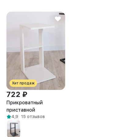
Хит продаж
722 ₽
Прикроватный
приставной
4,9
15 отзывов
журнальный столик
Вейна белый