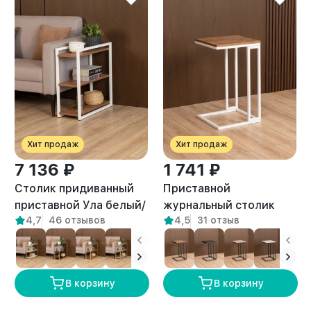
Хит продаж
Хит продаж
7 136 ₽
1 741 ₽
Столик придиванный
Приставной
приставной Ула белый/
журнальный столик
4,7
46 отзывов
4,5
31 отзыв
амаретто
Римо белый/амаретто
В корзину
В корзину