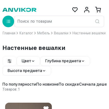
Главная
Каталог
Мебель
Вешалки
Настенные вешалки
Настенные вешалки
Цвет
Глубина предмета
Высота предмета
По популярности
По новизне
По скидке
Сначала деше
Товаров: 1