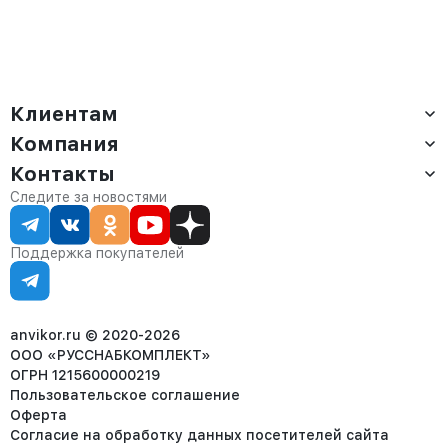
Клиентам
Компания
Доставка
Оплата
Контакты
О компании
Сервис
Контакты
Отдел продаж:
Следите за новостями
Статус заказа
8 (800) 234-22-62
Партнёрам
Статьи
corp@anvikor.ru
Поддержка покупателей
Ежедневно, с 7:00-19:00 (МСК)
Отдел рекламации:
8 (953) 455-25-61
info@anvikor.ru
anvikor.ru © 2020-2026
ООО «РУССНАБКОМПЛЕКТ»
ОГРН 1215600000219
Пользовательское соглашение
Оферта
Согласие на обработку данных посетителей сайта