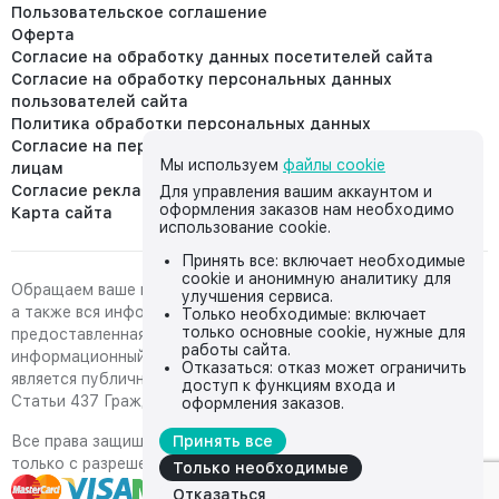
Пользовательское соглашение
Оферта
Согласие на обработку данных посетителей сайта
Согласие на обработку персональных данных
пользователей сайта
Политика обработки персональных данных
Согласие на передачу персональных данных третьим
Мы используем
файлы cookie
лицам
Согласие реклама
Для управления вашим аккаунтом и
оформления заказов нам необходимо
Карта сайта
использование cookie.
Принять все: включает необходимые
cookie и анонимную аналитику для
Обращаем ваше внимание на то, что данный интернет-сайт,
улучшения сервиса.
а также вся информация о товарах и ценах,
Только необходимые: включает
только основные cookie, нужные для
предоставленная на нём, носит исключительно
работы сайта.
информационный характер и ни при каких условиях не
Отказаться: отказ может ограничить
является публичной офертой, определяемой положениями
доступ к функциям входа и
Статьи 437 Гражданского кодекса Российской Федерации.
оформления заказов.
Все права защищены, любое копирование с сайта возможно
Принять все
только с разрешения владельца сайта
Только необходимые
Отказаться