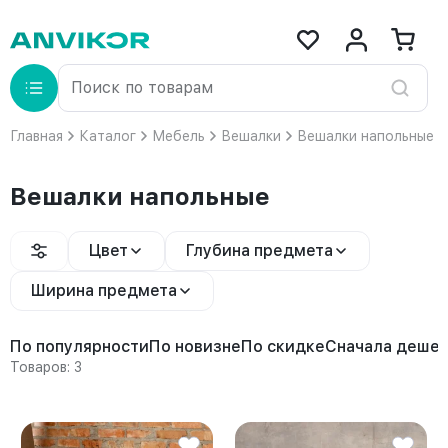
Главная
Каталог
Мебель
Вешалки
Вешалки напольные
Вешалки напольные
Цвет
Глубина предмета
Ширина предмета
По популярности
По новизне
По скидке
Сначала деше
Товаров: 3