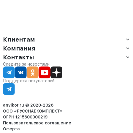
Клиентам
Компания
Доставка
Оплата
Контакты
О компании
Сервис
Контакты
Отдел продаж:
Следите за новостями
Статус заказа
8 (800) 234-22-62
Партнёрам
Статьи
corp@anvikor.ru
Поддержка покупателей
Ежедневно, с 7:00-19:00 (МСК)
Отдел рекламации:
8 (953) 455-25-61
info@anvikor.ru
anvikor.ru © 2020-2026
ООО «РУССНАБКОМПЛЕКТ»
ОГРН 1215600000219
Пользовательское соглашение
Оферта