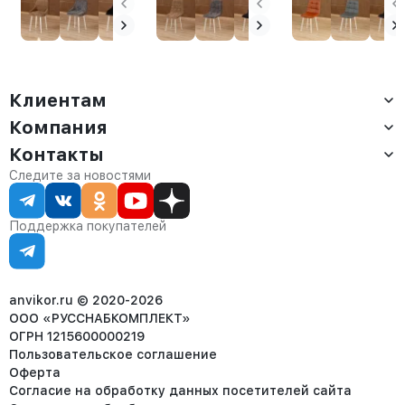
Клиентам
Компания
Доставка
Оплата
Контакты
О компании
Сервис
Контакты
Отдел продаж:
Следите за новостями
Статус заказа
8 (800) 234-22-62
Партнёрам
Статьи
corp@anvikor.ru
Поддержка покупателей
Ежедневно, с 7:00-19:00 (МСК)
Отдел рекламации:
8 (953) 455-25-61
info@anvikor.ru
anvikor.ru © 2020-2026
ООО «РУССНАБКОМПЛЕКТ»
ОГРН 1215600000219
Пользовательское соглашение
Оферта
Согласие на обработку данных посетителей сайта