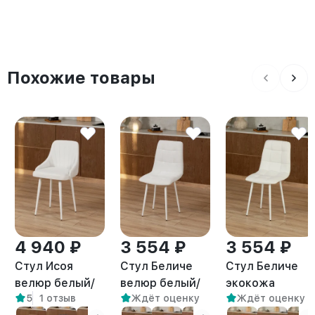
Похожие товары
4 940 ₽
3 554 ₽
3 554 ₽
Стул Исоя
Стул Беличе
Стул Беличе
велюр белый/
велюр белый/
экокожа
5
1 отзыв
Ждёт оценку
Ждёт оценку
белый
белый
белый/белый