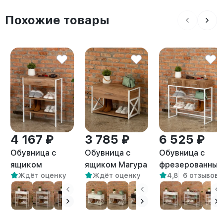
Похожие товары
4 167 ₽
3 785 ₽
6 525 ₽
Обувница с
Обувница с
Обувница с
ящиком
ящиком Магура
фрезерованны
Ждёт оценку
Ждёт оценку
4,8
6 отзывов
Ромито белый/
белый/
фасадами Коди
амаретто
амаретто
белый/амаретт