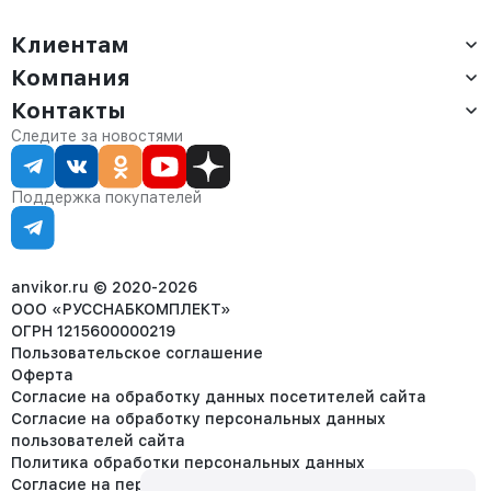
Клиентам
Компания
Доставка
Оплата
Контакты
О компании
Сервис
Контакты
Отдел продаж:
Следите за новостями
Статус заказа
8 (800) 234-22-62
Партнёрам
Статьи
corp@anvikor.ru
Поддержка покупателей
Ежедневно, с 7:00-19:00 (МСК)
Отдел рекламации:
8 (953) 455-25-61
info@anvikor.ru
anvikor.ru © 2020-2026
ООО «РУССНАБКОМПЛЕКТ»
ОГРН 1215600000219
Пользовательское соглашение
Оферта
Согласие на обработку данных посетителей сайта
Согласие на обработку персональных данных
пользователей сайта
Политика обработки персональных данных
Согласие на передачу персональных данных третьим