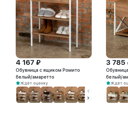
4 167 ₽
3 785
Обувница с ящиком Ромито
Обувница
белый/амаретто
белый/а
Ждёт оценку
Ждёт о