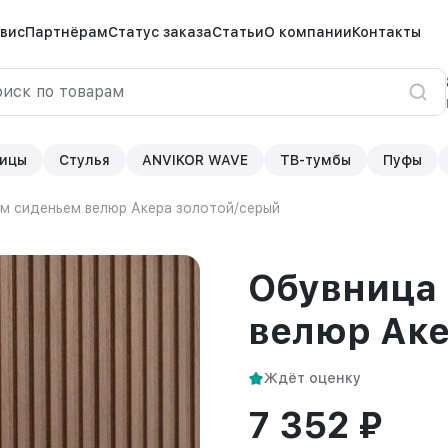
вис
Партнёрам
Статус заказа
Статьи
О компании
Контакты
ицы
Стулья
ANVIKOR WAVE
ТВ-тумбы
Пуфы
им сиденьем велюр Акера золотой/серый
Обувница 
велюр Аке
Ждёт оценку
7 352 ₽