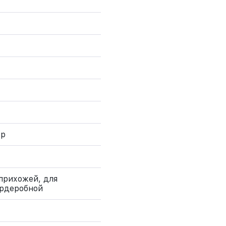
юр
 прихожей, для
ардеробной