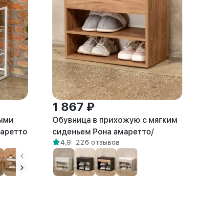
1 867 ₽
ыми
Обувница в прихожую с мягким
аретто
сиденьем Рона амаретто/
4,9
226 отзывов
черный