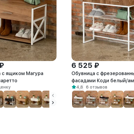
 ₽
6 525 ₽
 с ящиком Магура
Обувница с фрезерованн
маретто
фасадами Коди белый/ам
ценку
4,8
6 отзывов