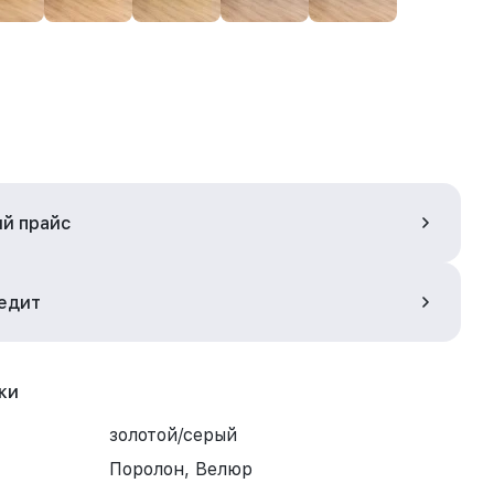
ый прайс
редит
ки
золотой/серый
Поролон, Велюр