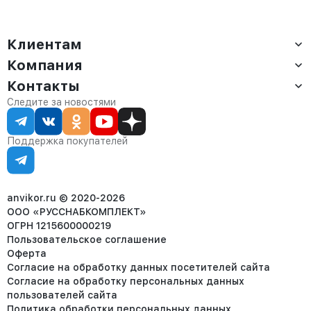
амаретто
Клиентам
Компания
Доставка
Оплата
Контакты
О компании
Сервис
Контакты
Отдел продаж:
Следите за новостями
Статус заказа
8 (800) 234-22-62
Партнёрам
Статьи
corp@anvikor.ru
Поддержка покупателей
Ежедневно, с 7:00-19:00 (МСК)
Отдел рекламации:
8 (953) 455-25-61
info@anvikor.ru
anvikor.ru © 2020-2026
ООО «РУССНАБКОМПЛЕКТ»
ОГРН 1215600000219
Пользовательское соглашение
Оферта
Согласие на обработку данных посетителей сайта
Согласие на обработку персональных данных
пользователей сайта
Политика обработки персональных данных