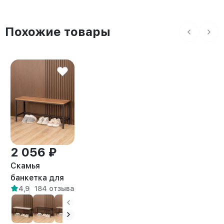
Похожие товары
2 056 ₽
Скамья
банкетка для
4,9
184 отзыва
прихожей и
дома лофт
Велета черный/