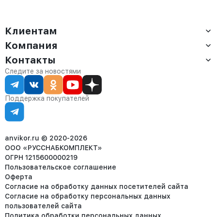
амаретто
Клиентам
Компания
Доставка
Оплата
Контакты
О компании
Сервис
Контакты
Отдел продаж:
Следите за новостями
Статус заказа
8 (800) 234-22-62
Партнёрам
Статьи
corp@anvikor.ru
Поддержка покупателей
Ежедневно, с 7:00-19:00 (МСК)
Отдел рекламации:
8 (953) 455-25-61
info@anvikor.ru
anvikor.ru © 2020-2026
ООО «РУССНАБКОМПЛЕКТ»
ОГРН 1215600000219
Пользовательское соглашение
Оферта
Согласие на обработку данных посетителей сайта
Согласие на обработку персональных данных
пользователей сайта
Политика обработки персональных данных