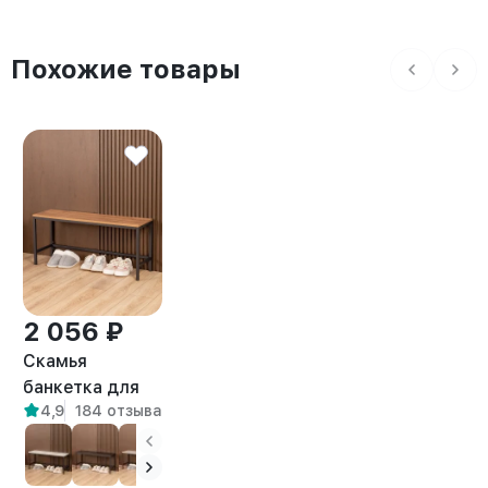
Похожие товары
2 056 ₽
Скамья
банкетка для
4,9
184 отзыва
прихожей и
дома лофт
Велета черный/