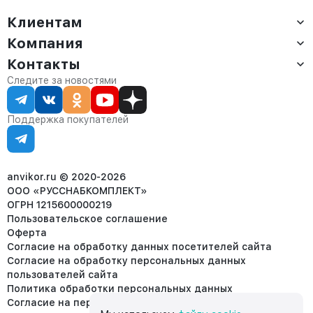
Клиентам
Компания
Доставка
Оплата
Контакты
О компании
Сервис
Контакты
Отдел продаж:
Следите за новостями
Статус заказа
8 (800) 234-22-62
Партнёрам
Статьи
corp@anvikor.ru
Поддержка покупателей
Ежедневно, с 7:00-19:00 (МСК)
Отдел рекламации:
8 (953) 455-25-61
info@anvikor.ru
anvikor.ru © 2020-2026
ООО «РУССНАБКОМПЛЕКТ»
ОГРН 1215600000219
Пользовательское соглашение
Оферта
Согласие на обработку данных посетителей сайта
Согласие на обработку персональных данных
пользователей сайта
Политика обработки персональных данных
Согласие на передачу персональных данных третьим