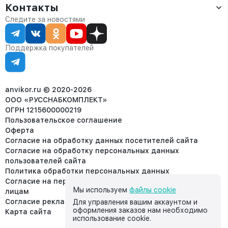
Оплата
Контакты
О компании
Сервис
Контакты
Отдел продаж:
Следите за новостями
Статус заказа
8 (800) 234-22-62
Партнёрам
Статьи
corp@anvikor.ru
Поддержка покупателей
Ежедневно, с 7:00-19:00 (МСК)
Отдел рекламации:
8 (953) 455-25-61
info@anvikor.ru
anvikor.ru © 2020-2026
ООО «РУССНАБКОМПЛЕКТ»
ОГРН 1215600000219
Пользовательское соглашение
Оферта
Согласие на обработку данных посетителей сайта
Согласие на обработку персональных данных
пользователей сайта
Политика обработки персональных данных
Согласие на передачу персональных данных третьим
Мы используем
файлы cookie
лицам
Согласие реклама
Для управления вашим аккаунтом и
оформления заказов нам необходимо
Карта сайта
использование cookie.