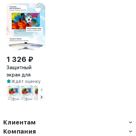
1 326 ₽
Защитный
экран для
Ждёт оценку
телевизора 24"
Клиентам
Компания
Доставка