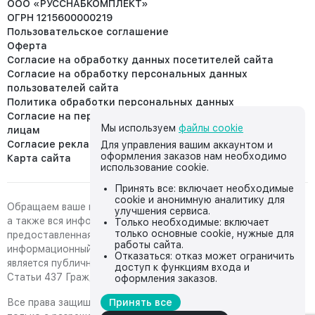
ООО «РУССНАБКОМПЛЕКТ»
ОГРН 1215600000219
Пользовательское соглашение
Оферта
Согласие на обработку данных посетителей сайта
Согласие на обработку персональных данных
пользователей сайта
Политика обработки персональных данных
Согласие на передачу персональных данных третьим
Мы используем
файлы cookie
лицам
Согласие реклама
Для управления вашим аккаунтом и
оформления заказов нам необходимо
Карта сайта
использование cookie.
Принять все: включает необходимые
cookie и анонимную аналитику для
Обращаем ваше внимание на то, что данный интернет-сайт,
улучшения сервиса.
а также вся информация о товарах и ценах,
Только необходимые: включает
только основные cookie, нужные для
предоставленная на нём, носит исключительно
работы сайта.
информационный характер и ни при каких условиях не
Отказаться: отказ может ограничить
является публичной офертой, определяемой положениями
доступ к функциям входа и
Статьи 437 Гражданского кодекса Российской Федерации.
оформления заказов.
Все права защищены, любое копирование с сайта возможно
Принять все