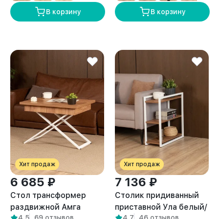
В корзину
В корзину
Хит продаж
Хит продаж
6 685 ₽
7 136 ₽
Стол трансформер
Столик придиванный
раздвижной Амга
приставной Ула белый/
4,5
69 отзывов
4,7
46 отзывов
белый/амаретто
амаретто