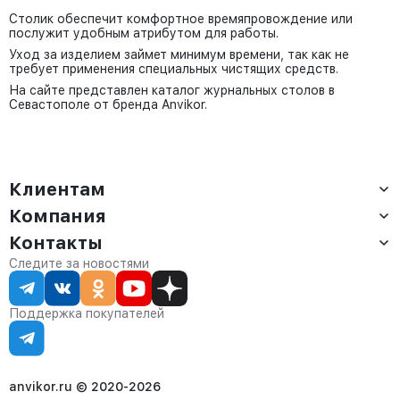
Столик обеспечит комфортное времяпровождение или
послужит удобным атрибутом для работы.
Уход за изделием займет минимум времени, так как не
требует применения специальных чистящих средств.
На сайте представлен каталог журнальных столов в
Севастополе от бренда Anvikor.
Клиентам
Компания
Доставка
Оплата
Контакты
О компании
Сервис
Контакты
Отдел продаж:
Следите за новостями
Статус заказа
8 (800) 234-22-62
Партнёрам
Статьи
corp@anvikor.ru
Поддержка покупателей
Ежедневно, с 7:00-19:00 (МСК)
Отдел рекламации:
8 (953) 455-25-61
info@anvikor.ru
anvikor.ru © 2020-2026