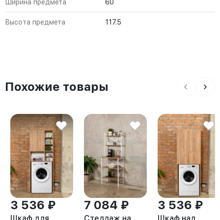
Ширина предмета
60
Высота предмета
117.5
Похожие товары
3 536 ₽
7 084 ₽
3 536 ₽
Шкаф для
Стеллаж на
Шкаф над