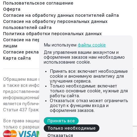
Пользовательское соглашение
Оферта
Согласие на обработку данных посетителей сайта
Согласие на обработку персональных данных
пользователей сайта
Политика обработки персональных данных
Согласие на передачу персональных данных третьим
Мы используем
файлы cookie
лицам
Согласие реклама
Для управления вашим аккаунтом и
оформления заказов нам необходимо
Карта сайта
использование cookie.
Принять все: включает необходимые
cookie и анонимную аналитику для
Обращаем ваше внимание на то, что данный интернет-сайт,
улучшения сервиса.
а также вся информация о товарах и ценах,
Только необходимые: включает
только основные cookie, нужные для
предоставленная на нём, носит исключительно
работы сайта.
информационный характер и ни при каких условиях не
Отказаться: отказ может ограничить
является публичной офертой, определяемой положениями
доступ к функциям входа и
Статьи 437 Гражданского кодекса Российской Федерации.
оформления заказов.
Все права защищены, любое копирование с сайта возможно
Принять все
только с разрешения владельца сайта
Только необходимые
Отказаться