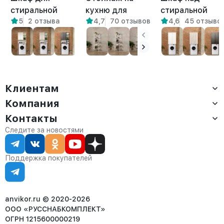
стиральной
кухню для
стиральной
5
2 отзыва
4,7
70 отзывов
4,6
45 отзыво
машины Креус
микроволновки
машиной
амаретто
металлический
напольный Гата
лофт Истра
амаретто
белый/
амаретто
Клиентам
Компания
Доставка
Оплата
Контакты
О компании
Сервис
Контакты
Отдел продаж:
Следите за новостями
Статус заказа
8 (800) 234-22-62
Партнёрам
Статьи
corp@anvikor.ru
Поддержка покупателей
Ежедневно, с 7:00-19:00 (МСК)
Отдел рекламации:
8 (953) 455-25-61
info@anvikor.ru
anvikor.ru © 2020-2026
ООО «РУССНАБКОМПЛЕКТ»
ОГРН 1215600000219