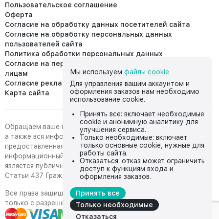
Пользовательское соглашение
Оферта
Согласие на обработку данных посетителей сайта
Согласие на обработку персональных данных
пользователей сайта
Политика обработки персональных данных
Согласие на передачу персональных данных третьим
Мы используем
файлы cookie
лицам
Согласие реклама
Для управления вашим аккаунтом и
оформления заказов нам необходимо
Карта сайта
использование cookie.
Принять все: включает необходимые
cookie и анонимную аналитику для
Обращаем ваше внимание на то, что данный интернет-сайт,
улучшения сервиса.
а также вся информация о товарах и ценах,
Только необходимые: включает
только основные cookie, нужные для
предоставленная на нём, носит исключительно
работы сайта.
информационный характер и ни при каких условиях не
Отказаться: отказ может ограничить
является публичной офертой, определяемой положениями
доступ к функциям входа и
Статьи 437 Гражданского кодекса Российской Федерации.
оформления заказов.
Все права защищены, любое копирование с сайта возможно
Принять все
только с разрешения владельца сайта
Только необходимые
Отказаться