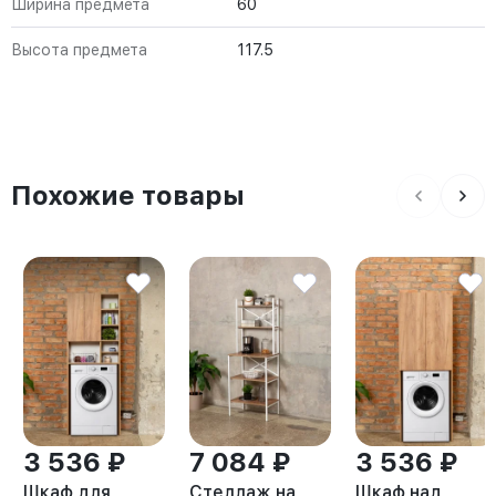
Ширина предмета
60
Высота предмета
117.5
Похожие товары
3 536 ₽
7 084 ₽
3 536 ₽
Шкаф для
Стеллаж на
Шкаф над