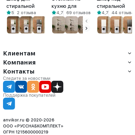
стиральной
кухню для
стиральной
5
2 отзыва
4,7
69 отзывов
4,7
44 отзыва
машины Креус
микроволновки
машиной
амаретто
металлический
напольный Гата
лофт Истра
амаретто
белый/
амаретто
Клиентам
Компания
Доставка
Оплата
Контакты
О компании
Сервис
Контакты
Отдел продаж:
Следите за новостями
Статус заказа
8 (800) 234-22-62
Партнёрам
Статьи
corp@anvikor.ru
Поддержка покупателей
Ежедневно, с 7:00-19:00 (МСК)
Отдел рекламации:
8 (953) 455-25-61
info@anvikor.ru
anvikor.ru © 2020-2026
ООО «РУССНАБКОМПЛЕКТ»
ОГРН 1215600000219