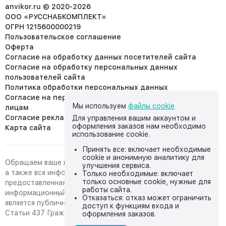
info@anvikor.ru
anvikor.ru © 2020-2026
ООО «РУССНАБКОМПЛЕКТ»
ОГРН 1215600000219
Пользовательское соглашение
Оферта
Согласие на обработку данных посетителей сайта
Согласие на обработку персональных данных
пользователей сайта
Политика обработки персональных данных
Согласие на передачу персональных данных третьим
Мы используем
файлы cookie
лицам
Согласие реклама
Для управления вашим аккаунтом и
оформления заказов нам необходимо
Карта сайта
использование cookie.
Принять все: включает необходимые
cookie и анонимную аналитику для
Обращаем ваше внимание на то, что данный интернет-сайт,
улучшения сервиса.
а также вся информация о товарах и ценах,
Только необходимые: включает
только основные cookie, нужные для
предоставленная на нём, носит исключительно
работы сайта.
информационный характер и ни при каких условиях не
Отказаться: отказ может ограничить
является публичной офертой, определяемой положениями
доступ к функциям входа и
Статьи 437 Гражданского кодекса Российской Федерации.
оформления заказов.