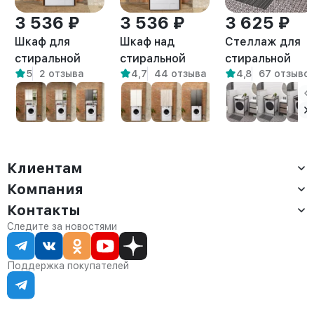
3 536 ₽
3 536 ₽
3 625 ₽
Шкаф для
Шкаф над
Стеллаж для
стиральной
стиральной
стиральной
5
2 отзыва
4,7
44 отзыва
4,8
67 отзыво
машины Креус
машиной
сушильной
амаретто
напольный Гата
машин Шексна
амаретто
белый/
амаретто
Клиентам
Компания
Доставка
Оплата
Контакты
О компании
Сервис
Контакты
Отдел продаж:
Следите за новостями
Статус заказа
8 (800) 234-22-62
Партнёрам
Статьи
corp@anvikor.ru
Поддержка покупателей
Ежедневно, с 7:00-19:00 (МСК)
Отдел рекламации:
8 (953) 455-25-61