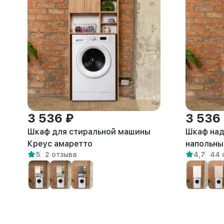
3 536 ₽
3 536
Шкаф для стиральной машины
Шкаф над
Креус амаретто
напольны
5
2 отзыва
4,7
44 