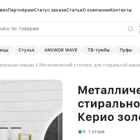
вис
Партнёрам
Статус заказа
Статьи
О компании
Контакты
ицы
Стулья
ANVIKOR WAVE
ТВ-тумбы
Пуфы
иральных машин
Металлический стеллаж для стиральной маши
Металличе
стиральн
Керио зол
5
1 отзыв