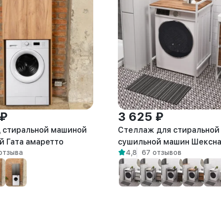
 ₽
3 625 ₽
 стиральной машиной
Стеллаж для стиральной
й Гата амаретто
сушильной машин Шексн
отзыва
4,8
67 отзывов
белый/амаретто