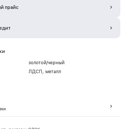
ый прайс
редит
ки
золотой/черный
ЛДСП, металл
вки