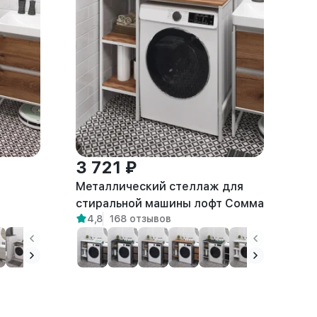
3 721 ₽
Металлический стеллаж для
а
стиральной машины лофт Сомма
4,8
168 отзывов
белый/амаретто