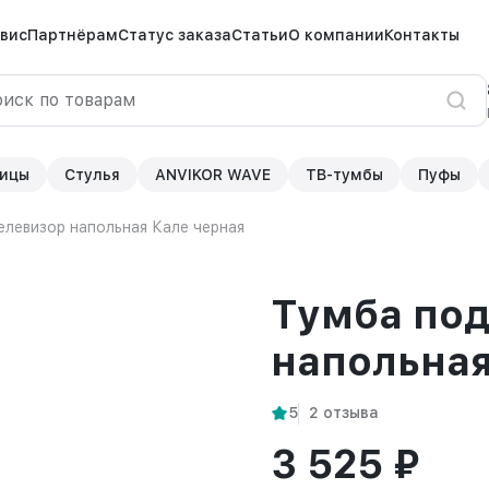
вис
Партнёрам
Статус заказа
Статьи
О компании
Контакты
ицы
Стулья
ANVIKOR WAVE
ТВ-тумбы
Пуфы
елевизор напольная Кале черная
Тумба под
напольная
5
2 отзыва
3 525 ₽