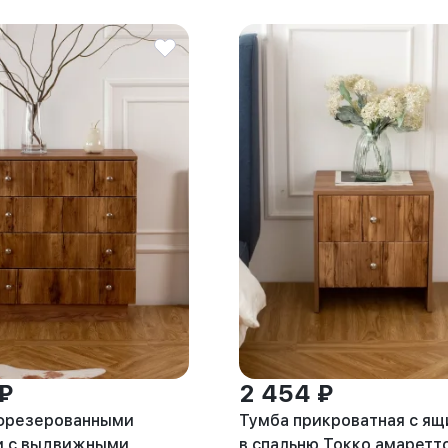
 ₽
2 454 ₽
фрезерованными
Тумба прикроватная с я
и с выдвижными
в спальню Токко амаретт