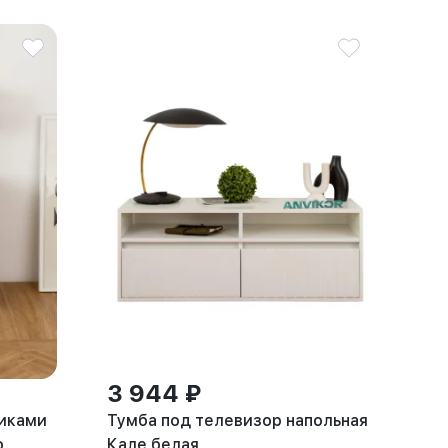
3 944 ₽
щиками
Тумба под телевизор напольная
о
Кале белая