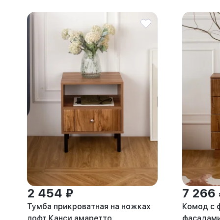
2 454 ₽
7 266
Тумба прикроватная на ножках
Комод с 
лофт Канси амаретто
фасадам