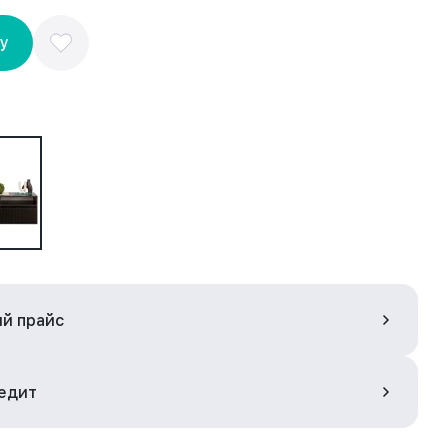
ну
ый прайс
редит