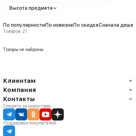
Высота предмета
По популярности
По новизне
По скидке
Сначала деше
Товаров: 21
Товары не найдены
Клиентам
Компания
Доставка
Оплата
Контакты
О компании
Сервис
Контакты
Отдел продаж:
Следите за новостями
Статус заказа
8 (800) 234-22-62
Партнёрам
Статьи
corp@anvikor.ru
Поддержка покупателей
Ежедневно, с 7:00-19:00 (МСК)
Отдел рекламации: