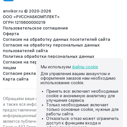
8 (953) 455-25-61
info@anvikor.ru
anvikor.ru © 2020-2026
ООО «РУССНАБКОМПЛЕКТ»
ОГРН 1215600000219
Пользовательское соглашение
Оферта
Согласие на обработку данных посетителей сайта
Согласие на обработку персональных данных
пользователей сайта
Политика обработки персональных данных
Согласие на передачу персональных данных третьим
Мы используем
файлы cookie
лицам
Согласие реклама
Для управления вашим аккаунтом и
оформления заказов нам необходимо
Карта сайта
использование cookie.
Принять все: включает необходимые
cookie и анонимную аналитику для
Обращаем ваше внимание на то, что данный интернет-сайт,
улучшения сервиса.
а также вся информация о товарах и ценах,
Только необходимые: включает
только основные cookie, нужные для
предоставленная на нём, носит исключительно
работы сайта.
информационный характер и ни при каких условиях не
Отказаться: отказ может ограничить
является публичной офертой, определяемой положениями
доступ к функциям входа и