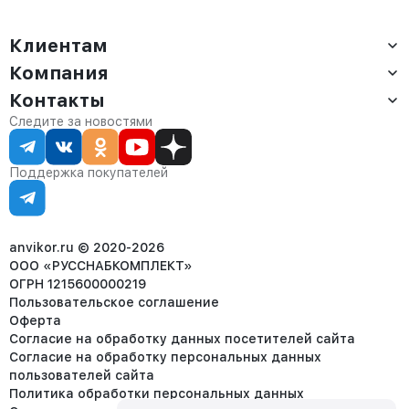
Клиентам
Компания
Доставка
Оплата
Контакты
О компании
Сервис
Контакты
Отдел продаж:
Следите за новостями
Статус заказа
8 (800) 234-22-62
Партнёрам
Статьи
corp@anvikor.ru
Поддержка покупателей
Ежедневно, с 7:00-19:00 (МСК)
Отдел рекламации:
8 (953) 455-25-61
info@anvikor.ru
anvikor.ru © 2020-2026
ООО «РУССНАБКОМПЛЕКТ»
ОГРН 1215600000219
Пользовательское соглашение
Оферта
Согласие на обработку данных посетителей сайта
Согласие на обработку персональных данных
пользователей сайта
Политика обработки персональных данных