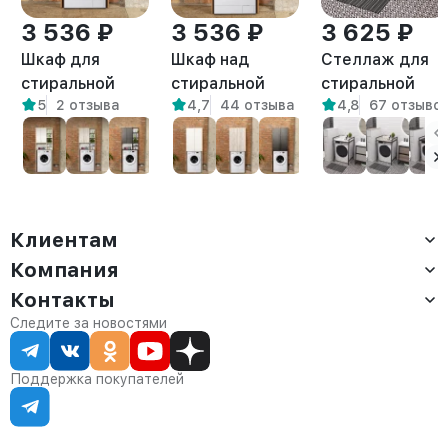
3 536 ₽
3 536 ₽
3 625 ₽
Шкаф для
Шкаф над
Стеллаж для
стиральной
стиральной
стиральной
5
2 отзыва
4,7
44 отзыва
4,8
67 отзыво
машины Креус
машиной
сушильной
амаретто
напольный Гата
машин Шексна
амаретто
белый/
амаретто
Клиентам
Компания
Доставка
Оплата
Контакты
О компании
Сервис
Контакты
Отдел продаж:
Следите за новостями
Статус заказа
8 (800) 234-22-62
Партнёрам
Статьи
corp@anvikor.ru
Поддержка покупателей
Ежедневно, с 7:00-19:00 (МСК)
Отдел рекламации:
8 (953) 455-25-61