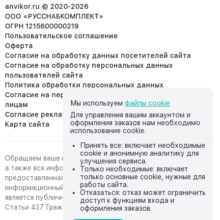
info@anvikor.ru
anvikor.ru © 2020-2026
ООО «РУССНАБКОМПЛЕКТ»
ОГРН 1215600000219
Пользовательское соглашение
Оферта
Согласие на обработку данных посетителей сайта
Согласие на обработку персональных данных
пользователей сайта
Политика обработки персональных данных
Согласие на передачу персональных данных третьим
Мы используем
файлы cookie
лицам
Согласие реклама
Для управления вашим аккаунтом и
оформления заказов нам необходимо
Карта сайта
использование cookie.
Принять все: включает необходимые
cookie и анонимную аналитику для
Обращаем ваше внимание на то, что данный интернет-сайт,
улучшения сервиса.
а также вся информация о товарах и ценах,
Только необходимые: включает
только основные cookie, нужные для
предоставленная на нём, носит исключительно
работы сайта.
информационный характер и ни при каких условиях не
Отказаться: отказ может ограничить
является публичной офертой, определяемой положениями
доступ к функциям входа и
Статьи 437 Гражданского кодекса Российской Федерации.
оформления заказов.