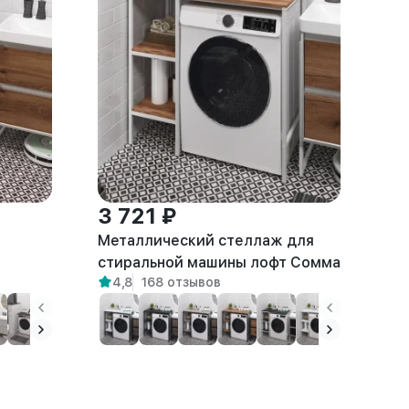
3 721 ₽
Металлический стеллаж для
а
стиральной машины лофт Сомма
4,8
168 отзывов
белый/амаретто