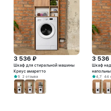
3 536 ₽
3 536
Шкаф для стиральной машины
Шкаф над
Креус амаретто
напольны
5
2 отзыва
4,7
44 