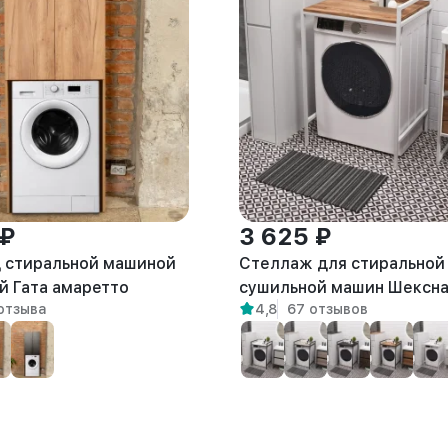
 ₽
3 625 ₽
 стиральной машиной
Стеллаж для стиральной
й Гата амаретто
сушильной машин Шексн
отзыва
4,8
67 отзывов
белый/амаретто