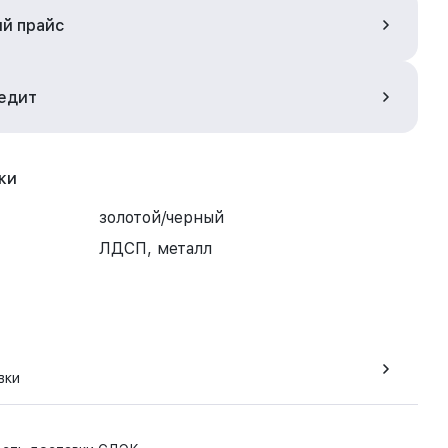
ый прайс
редит
ки
золотой/черный
ЛДСП, металл
вки