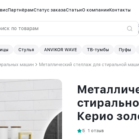
вис
Партнёрам
Статус заказа
Статьи
О компании
Контакты
ицы
Стулья
ANVIKOR WAVE
ТВ-тумбы
Пуфы
иральных машин
Металлический стеллаж для стиральной маши
Металличе
стиральн
Керио зол
5
1 отзыв