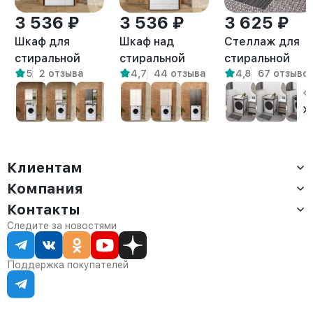
3 536 ₽
3 536 ₽
3 625 ₽
Шкаф для
Шкаф над
Стеллаж для
стиральной
стиральной
стиральной
5
2 отзыва
4,7
44 отзыва
4,8
67 отзыво
машины Креус
машиной
сушильной
амаретто
напольный Гата
машин Шексна
амаретто
белый/
амаретто
Клиентам
Компания
Доставка
Оплата
Контакты
О компании
Сервис
Контакты
Отдел продаж:
Следите за новостями
Статус заказа
8 (800) 234-22-62
Партнёрам
Статьи
corp@anvikor.ru
Поддержка покупателей
Ежедневно, с 7:00-19:00 (МСК)
Отдел рекламации:
8 (953) 455-25-61