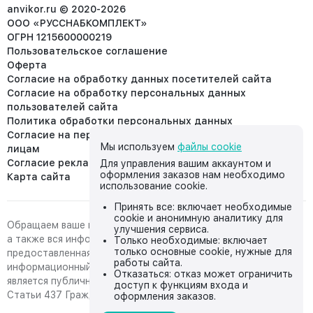
info@anvikor.ru
anvikor.ru © 2020-2026
ООО «РУССНАБКОМПЛЕКТ»
ОГРН 1215600000219
Пользовательское соглашение
Оферта
Согласие на обработку данных посетителей сайта
Согласие на обработку персональных данных
пользователей сайта
Политика обработки персональных данных
Согласие на передачу персональных данных третьим
Мы используем
файлы cookie
лицам
Согласие реклама
Для управления вашим аккаунтом и
оформления заказов нам необходимо
Карта сайта
использование cookie.
Принять все: включает необходимые
cookie и анонимную аналитику для
Обращаем ваше внимание на то, что данный интернет-сайт,
улучшения сервиса.
а также вся информация о товарах и ценах,
Только необходимые: включает
только основные cookie, нужные для
предоставленная на нём, носит исключительно
работы сайта.
информационный характер и ни при каких условиях не
Отказаться: отказ может ограничить
является публичной офертой, определяемой положениями
доступ к функциям входа и
Статьи 437 Гражданского кодекса Российской Федерации.
оформления заказов.