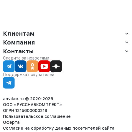
Клиентам
Компания
Доставка
Оплата
Контакты
О компании
Сервис
Контакты
Отдел продаж:
Следите за новостями
Статус заказа
8 (800) 234-22-62
Партнёрам
Статьи
corp@anvikor.ru
Поддержка покупателей
Ежедневно, с 7:00-19:00 (МСК)
Отдел рекламации:
8 (953) 455-25-61
info@anvikor.ru
anvikor.ru © 2020-2026
ООО «РУССНАБКОМПЛЕКТ»
ОГРН 1215600000219
Пользовательское соглашение
Оферта
Согласие на обработку данных посетителей сайта