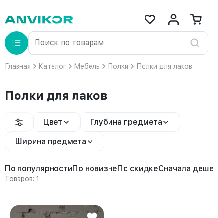
Главная
Каталог
Мебель
Полки
Полки для лаков
Полки для лаков
Цвет
Глубина предмета
Ширина предмета
По популярности
По новизне
По скидке
Сначала деше
Товаров: 1