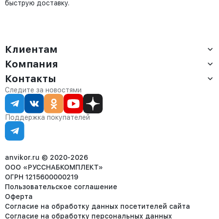
быструю доставку.
Клиентам
Компания
Доставка
Оплата
Контакты
О компании
Сервис
Контакты
Отдел продаж:
Следите за новостями
Статус заказа
8 (800) 234-22-62
Партнёрам
Статьи
corp@anvikor.ru
Поддержка покупателей
Ежедневно, с 7:00-19:00 (МСК)
Отдел рекламации:
8 (953) 455-25-61
info@anvikor.ru
anvikor.ru © 2020-2026
ООО «РУССНАБКОМПЛЕКТ»
ОГРН 1215600000219
Пользовательское соглашение
Оферта
Согласие на обработку данных посетителей сайта
Согласие на обработку персональных данных