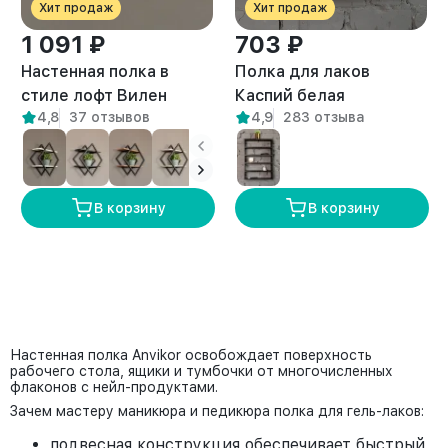
Хит продаж
Хит продаж
1 091 ₽
703 ₽
Настенная полка в
Полка для лаков
стиле лофт Вилен
Каспий белая
4,8
37 отзывов
4,9
283 отзыва
белый/амаретто
В корзину
В корзину
Настенная полка Anvikor освобождает поверхность
рабочего стола, ящики и тумбочки от многочисленных
флаконов с нейл-продуктами.
Зачем мастеру маникюра и педикюра полка для гель-лаков:
подвесная конструкция обеспечивает быстрый