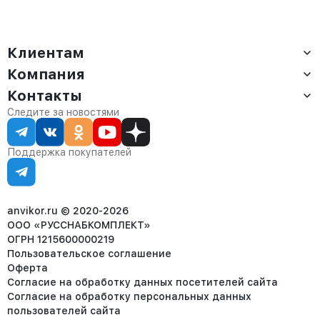
Клиентам
Компания
Доставка
Оплата
Контакты
О компании
Сервис
Контакты
Отдел продаж:
Следите за новостями
Статус заказа
8 (800) 234-22-62
Партнёрам
Статьи
corp@anvikor.ru
Поддержка покупателей
Ежедневно, с 7:00-19:00 (МСК)
Отдел рекламации:
8 (953) 455-25-61
info@anvikor.ru
anvikor.ru © 2020-2026
ООО «РУССНАБКОМПЛЕКТ»
ОГРН 1215600000219
Пользовательское соглашение
Оферта
Согласие на обработку данных посетителей сайта
Согласие на обработку персональных данных
пользователей сайта