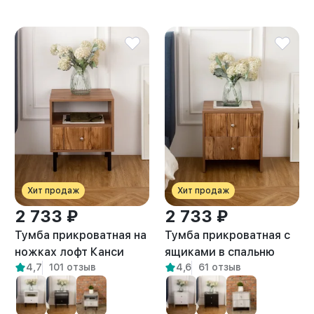
Хит продаж
Хит продаж
2 733 ₽
2 733 ₽
Тумба прикроватная на
Тумба прикроватная с
ножках лофт Канси
ящиками в спальню
4,7
101 отзыв
4,6
61 отзыв
амаретто
Токко амаретто