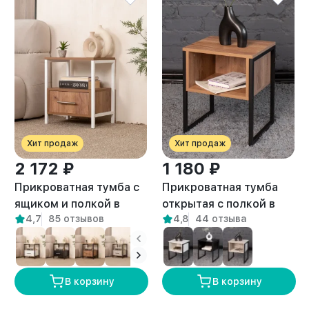
Хит продаж
Хит продаж
2 172 ₽
1 180 ₽
Прикроватная тумба с
Прикроватная тумба
ящиком и полкой в
открытая с полкой в
4,7
85 отзывов
4,8
44 отзыва
стиле лофт Томо
стиле Лофт Вельга
белый/амаретто
амаретто
В корзину
В корзину