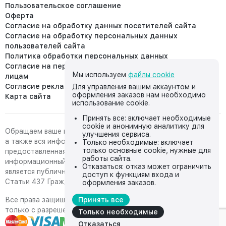
Пользовательское соглашение
Оферта
Согласие на обработку данных посетителей сайта
Согласие на обработку персональных данных
пользователей сайта
Политика обработки персональных данных
Согласие на передачу персональных данных третьим
Мы используем
файлы cookie
лицам
Согласие реклама
Для управления вашим аккаунтом и
оформления заказов нам необходимо
Карта сайта
использование cookie.
Принять все: включает необходимые
cookie и анонимную аналитику для
Обращаем ваше внимание на то, что данный интернет-сайт,
улучшения сервиса.
а также вся информация о товарах и ценах,
Только необходимые: включает
только основные cookie, нужные для
предоставленная на нём, носит исключительно
работы сайта.
информационный характер и ни при каких условиях не
Отказаться: отказ может ограничить
является публичной офертой, определяемой положениями
доступ к функциям входа и
Статьи 437 Гражданского кодекса Российской Федерации.
оформления заказов.
Все права защищены, любое копирование с сайта возможно
Принять все
только с разрешения владельца сайта
Только необходимые
Отказаться