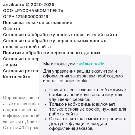
info@anvikor.ru
anvikor.ru © 2020-2026
ООО «РУССНАБКОМПЛЕКТ»
ОГРН 1215600000219
Пользовательское соглашение
Оферта
Согласие на обработку данных посетителей сайта
Согласие на обработку персональных данных
пользователей сайта
Политика обработки персональных данных
Согласие на передачу персональных данных третьим
Мы используем
файлы cookie
лицам
Согласие реклама
Для управления вашим аккаунтом и
оформления заказов нам необходимо
Карта сайта
использование cookie.
Принять все: включает необходимые
cookie и анонимную аналитику для
Обращаем ваше внимание на то, что данный интернет-сайт,
улучшения сервиса.
а также вся информация о товарах и ценах,
Только необходимые: включает
только основные cookie, нужные для
предоставленная на нём, носит исключительно
работы сайта.
информационный характер и ни при каких условиях не
Отказаться: отказ может ограничить
является публичной офертой, определяемой положениями
доступ к функциям входа и
Статьи 437 Гражданского кодекса Российской Федерации.
оформления заказов.