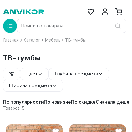
Главная
Каталог
Мебель
ТВ-тумбы
ТВ-тумбы
Цвет
Глубина предмета
Ширина предмета
По популярности
По новизне
По скидке
Сначала деше
Товаров: 5