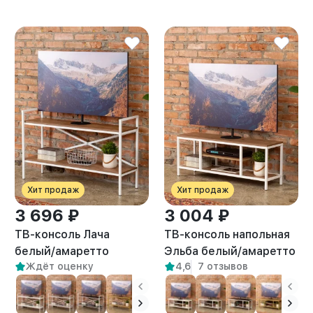
Хит продаж
Хит продаж
3 696 ₽
3 004 ₽
ТВ-консоль Лача
ТВ-консоль напольная
белый/амаретто
Эльба белый/амаретто
Ждёт оценку
4,6
7 отзывов