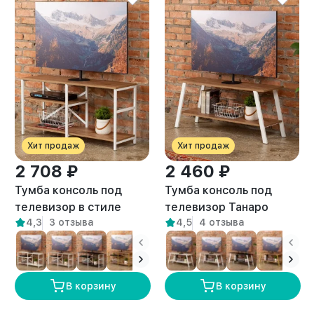
Хит продаж
Хит продаж
2 708 ₽
2 460 ₽
Тумба консоль под
Тумба консоль под
телевизор в стиле
телевизор Танаро
4,3
3 отзыва
4,5
4 отзыва
лофт Арно белый/
белый/амаретто
амаретто
В корзину
В корзину