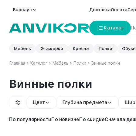
Барнаул
Доставка
Оплата
Сер
Каталог
Мебель
Этажерки
Кресла
Полки
Обувн
Главная
Каталог
Мебель
Полки
Винные полки
Винные полки
Цвет
Глубина предмета
Шир
По популярности
По новизне
По скидке
Сначала де