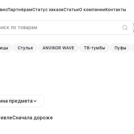
вис
Партнёрам
Статус заказа
Статьи
О компании
Контакты
ицы
Стулья
ANVIKOR WAVE
ТВ-тумбы
Пуфы
ина предмета
шевле
Сначала дороже