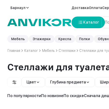
Барнаул
Доставка
Оплата
Сер
Каталог
Мебель
Этажерки
Кресла
Полки
Обувн
Главная
Каталог
Мебель
Стеллажи
Стеллажи для ту
Стеллажи для туалет
Цвет
Глубина предмета
Шир
По популярности
По новизне
По скидке
Сначала де