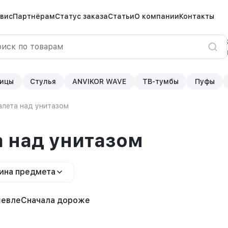
вис
Партнёрам
Статус заказа
Статьи
О компании
Контакты
ицы
Стулья
ANVIKOR WAVE
ТВ-тумбы
Пуфы
алета над унитазом
а над унитазом
ина предмета
шевле
Сначала дороже