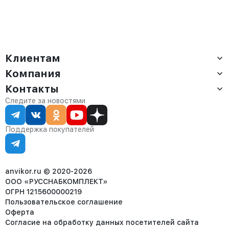
Клиентам
Компания
Доставка
Оплата
Контакты
О компании
Сервис
Контакты
Отдел продаж:
Следите за новостями
Статус заказа
8 (800) 234-22-62
Партнёрам
Статьи
corp@anvikor.ru
Поддержка покупателей
Ежедневно, с 7:00-19:00 (МСК)
Отдел рекламации:
8 (953) 455-25-61
info@anvikor.ru
anvikor.ru © 2020-2026
ООО «РУССНАБКОМПЛЕКТ»
ОГРН 1215600000219
Пользовательское соглашение
Оферта
Согласие на обработку данных посетителей сайта