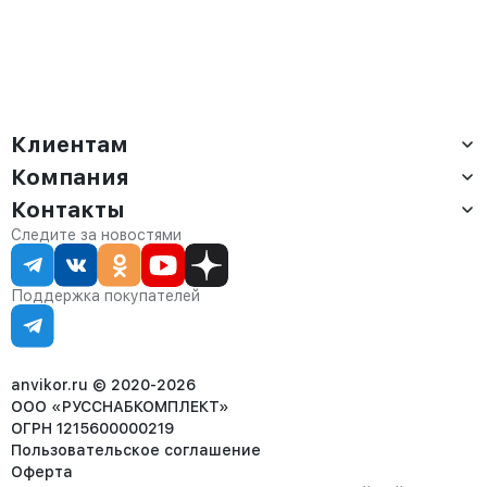
Клиентам
Компания
Доставка
Оплата
Контакты
О компании
Сервис
Контакты
Отдел продаж:
Следите за новостями
Статус заказа
8 (800) 234-22-62
Партнёрам
Статьи
corp@anvikor.ru
Поддержка покупателей
Ежедневно, с 7:00-19:00 (МСК)
Отдел рекламации:
8 (953) 455-25-61
info@anvikor.ru
anvikor.ru © 2020-2026
ООО «РУССНАБКОМПЛЕКТ»
ОГРН 1215600000219
Пользовательское соглашение
Оферта