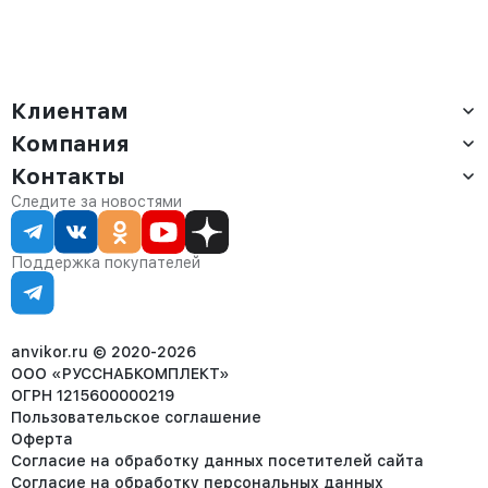
Клиентам
Компания
Доставка
Оплата
Контакты
О компании
Сервис
Контакты
Отдел продаж:
Следите за новостями
Статус заказа
8 (800) 234-22-62
Партнёрам
Статьи
corp@anvikor.ru
Поддержка покупателей
Ежедневно, с 7:00-19:00 (МСК)
Отдел рекламации:
8 (953) 455-25-61
info@anvikor.ru
anvikor.ru © 2020-2026
ООО «РУССНАБКОМПЛЕКТ»
ОГРН 1215600000219
Пользовательское соглашение
Оферта
Согласие на обработку данных посетителей сайта
Согласие на обработку персональных данных