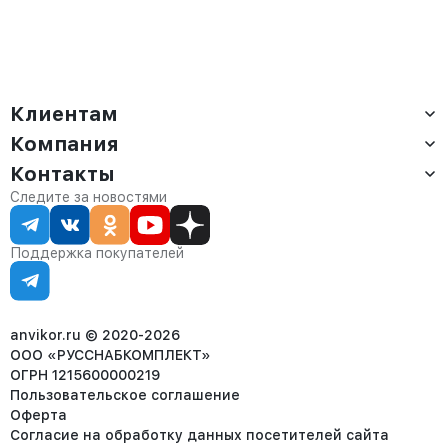
Клиентам
Компания
Доставка
Оплата
Контакты
О компании
Сервис
Контакты
Отдел продаж:
Следите за новостями
Статус заказа
8 (800) 234-22-62
Партнёрам
Статьи
corp@anvikor.ru
Поддержка покупателей
Ежедневно, с 7:00-19:00 (МСК)
Отдел рекламации:
8 (953) 455-25-61
info@anvikor.ru
anvikor.ru © 2020-2026
ООО «РУССНАБКОМПЛЕКТ»
ОГРН 1215600000219
Пользовательское соглашение
Оферта
Согласие на обработку данных посетителей сайта