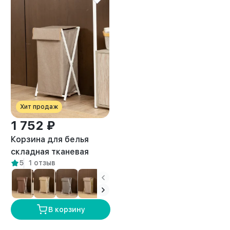
Хит продаж
1 752 ₽
Корзина для белья
складная тканевая
5
1 отзыв
лофт Мура белый/
бежевый
В корзину