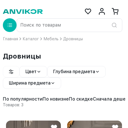
Главная
Каталог
Мебель
Дровницы
Дровницы
Цвет
Глубина предмета
Ширина предмета
По популярности
По новизне
По скидке
Сначала деше
Товаров: 3