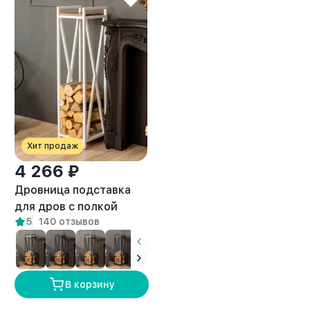
Хит продаж
4 266 ₽
Дровница подставка
для дров с полкой
5
140 отзывов
лофт Тонто белый/
амаретто
В корзину