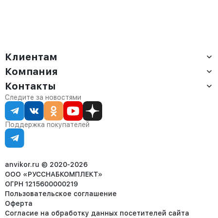
Клиентам
Компания
Доставка
Оплата
Контакты
О компании
Сервис
Контакты
Отдел продаж:
Следите за новостями
Статус заказа
8 (800) 234-22-62
Партнёрам
Статьи
corp@anvikor.ru
Поддержка покупателей
Ежедневно, с 7:00-19:00 (МСК)
Отдел рекламации:
8 (953) 455-25-61
info@anvikor.ru
anvikor.ru © 2020-2026
ООО «РУССНАБКОМПЛЕКТ»
ОГРН 1215600000219
Пользовательское соглашение
Оферта
Согласие на обработку данных посетителей сайта