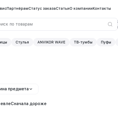
вис
Партнёрам
Статус заказа
Статьи
О компании
Контакты
ицы
Стулья
ANVIKOR WAVE
ТВ-тумбы
Пуфы
ина предмета
шевле
Сначала дороже