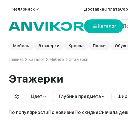
Челябинск
Доставка
Оплата
Сер
Каталог
Мебель
Этажерки
Кресла
Полки
Обувн
Главная
Каталог
Мебель
Этажерки
Этажерки
Цвет
Глубина предмета
Шир
По популярности
По новизне
По скидке
Сначала де