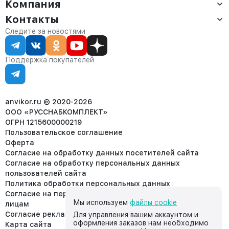
Компания
Доставка
Оплата
Контакты
О компании
Сервис
Контакты
Отдел продаж:
Следите за новостями
Статус заказа
8 (800) 234-22-62
Партнёрам
Статьи
corp@anvikor.ru
Поддержка покупателей
Ежедневно, с 7:00-19:00 (МСК)
Отдел рекламации:
8 (953) 455-25-61
info@anvikor.ru
anvikor.ru © 2020-2026
ООО «РУССНАБКОМПЛЕКТ»
ОГРН 1215600000219
Пользовательское соглашение
Оферта
Согласие на обработку данных посетителей сайта
Согласие на обработку персональных данных
пользователей сайта
Политика обработки персональных данных
Согласие на передачу персональных данных третьим
Мы используем
файлы cookie
лицам
Согласие реклама
Для управления вашим аккаунтом и
оформления заказов нам необходимо
Карта сайта