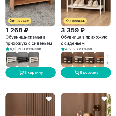
Хит продаж
Хит продаж
1 268 ₽
3 359 ₽
Обувница-скамья в
Обувница в прихожую
прихожую с сиденьем
с сиденьем
4,9
209 отзывов
4,8
23 отзыва
Окана амаретто
металлическая Джуно
белый/бежевый
В корзину
В корзину