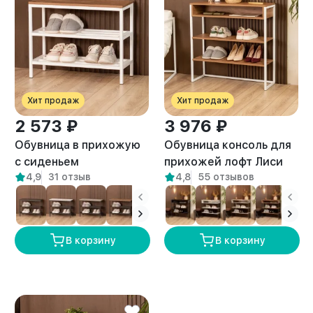
Хит продаж
Хит продаж
2 573 ₽
3 976 ₽
Обувница в прихожую
Обувница консоль для
с сиденьем
прихожей лофт Лиси
4,9
31 отзыв
4,8
55 отзывов
металлическая Марра
белый/амаретто
белый/амаретто
В корзину
В корзину