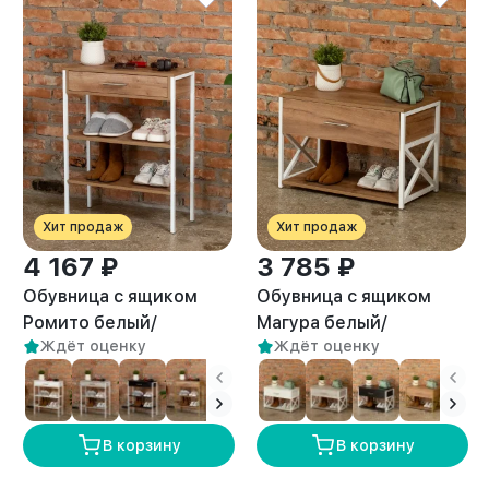
Хит продаж
Хит продаж
4 167 ₽
3 785 ₽
Обувница с ящиком
Обувница с ящиком
Ромито белый/
Магура белый/
Ждёт оценку
Ждёт оценку
амаретто
амаретто
В корзину
В корзину