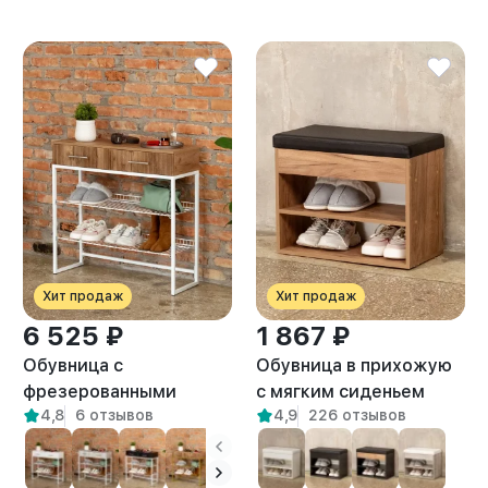
Хит продаж
Хит продаж
6 525 ₽
1 867 ₽
Обувница с
Обувница в прихожую
фрезерованными
с мягким сиденьем
4,8
6 отзывов
4,9
226 отзывов
фасадами Коди белый/
Рона амаретто/черный
амаретто