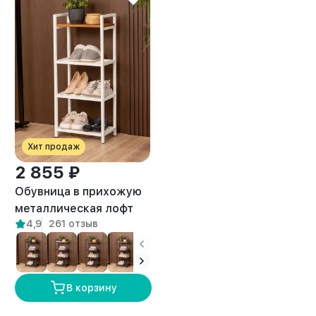
Хит продаж
2 855 ₽
Обувница в прихожую
металлическая лофт
4,9
261 отзыв
Мильна белый/
амаретто
В корзину