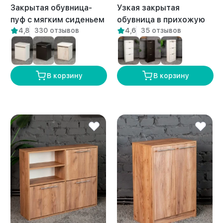
Закрытая обувница-
Узкая закрытая
пуф с мягким сиденьем
обувница в прихожую
4,8
330 отзывов
4,6
35 отзывов
для прихожей Вома
Джела амаретто
амаретто
В корзину
В корзину