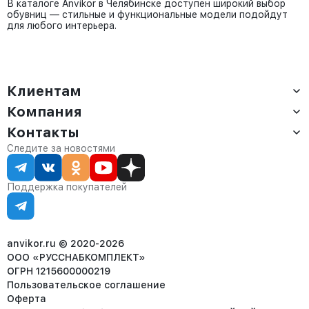
В каталоге Anvikor в Челябинске доступен широкий выбор
обувниц — стильные и функциональные модели подойдут
для любого интерьера.
Клиентам
Компания
Доставка
Оплата
Контакты
О компании
Сервис
Контакты
Отдел продаж:
Следите за новостями
Статус заказа
8 (800) 234-22-62
Партнёрам
Статьи
corp@anvikor.ru
Поддержка покупателей
Ежедневно, с 7:00-19:00 (МСК)
Отдел рекламации:
8 (953) 455-25-61
info@anvikor.ru
anvikor.ru © 2020-2026
ООО «РУССНАБКОМПЛЕКТ»
ОГРН 1215600000219
Пользовательское соглашение
Оферта