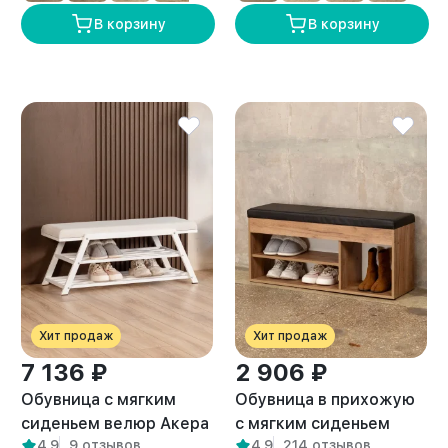
В корзину
В корзину
Хит продаж
Хит продаж
7 136 ₽
2 906 ₽
Обувница с мягким
Обувница в прихожую
сиденьем велюр Акера
с мягким сиденьем
4,9
9 отзывов
4,9
214 отзывов
белый/белый
Тиса амаретто/черный